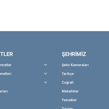
ETLER
ŞEHRİMİZ
zmetler
Şehir Kameraları
zmetleri
Tarihçe
Coğrafi
rları
Mahalleler
Yemekler
Turizm