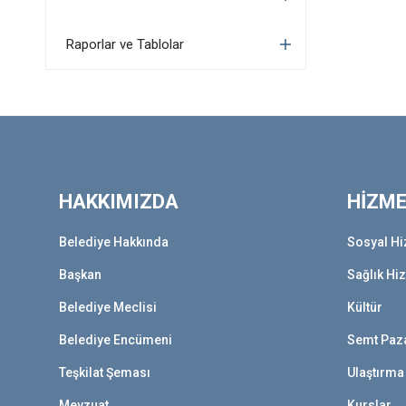
Raporlar ve Tablolar
HAKKIMIZDA
HİZM
Belediye Hakkında
Sosyal Hi
Başkan
Sağlık Hi
Belediye Meclisi
Kültür
Belediye Encümeni
Semt Paza
Teşkilat Şeması
Ulaştırma
Mevzuat
Kurslar