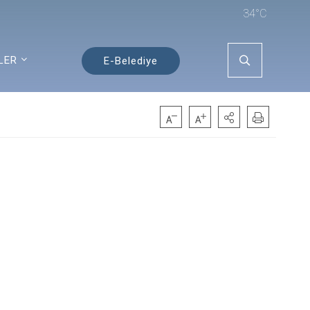
34°C
LER
E-Belediye