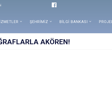
i
İZMETLER
ŞEHRİMİZ
BİLGİ BANKASI
PROJE
ĞRAFLARLA AKÖREN!