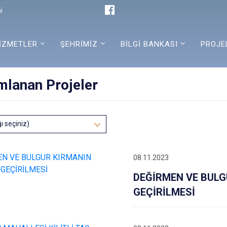
i
İZMETLER
ŞEHRİMİZ
BİLGİ BANKASI
PROJE
lanan Projeler
ğı seçiniz)
08.11.2023
DEĞİRMEN VE BULG
GEÇİRİLMESİ