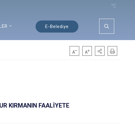
°C
LER
E-Belediye
UR KIRMANIN FAALİYETE