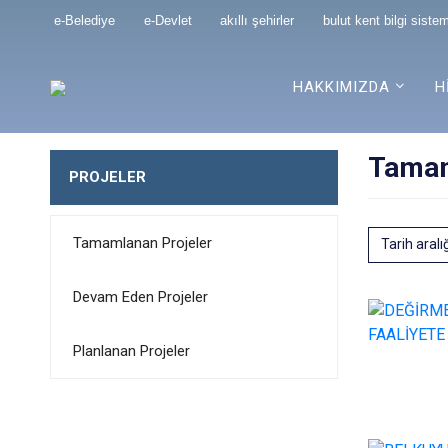
e-Belediye
e-Devlet
akıllı şehirler
bulut kent bilgi sistem
HAKKIMIZDA
H
Tamam
PROJELER
Tamamlanan Projeler
Tarih aralı
Devam Eden Projeler
Planlanan Projeler